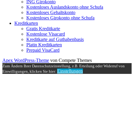
ING Girokonto
Kostenloses Auslandskonto ohne Schufa
Kostenloses Gehaltskonto
Kostenloses Girokonto ohne Schufa
Kreditkarten
Gratis Kreditkarte
Kostenlose Visacard
Kreditkarte auf Guthabenbasis
Platin Kreditkarten
Prepaid VisaCard
Apex WordPress-Theme
von Compete Themes
Zum Ändern Ihrer Datenschutzeinstellung, z.B. Erteilung oder Widerruf von
Einstellungen
Einwilligungen, klicken Sie hier: