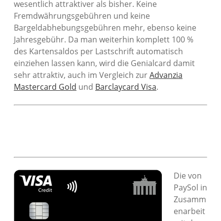
wesentlich attraktiver als bisher. Keine
Fremdwährungsgebühren und keine
Bargeldabhebungsgebühren mehr, ebenso keine
Jahresgebühr. Da man weiterhin komplett 100 %
des Kartensaldos per Lastschrift automatisch
einziehen lassen kann, wird die Genialcard damit
sehr attraktiv, auch im Vergleich zur
Advanzia
Mastercard Gold
und
Barclaycard Visa
.
Die von
PaySol in
Zusamm
enarbeit