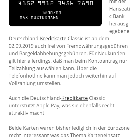
mit der
Hanseati
c Bank
herausg
egebene
Deutschland-
Kreditkarte
Classic ist ab dem
02.09.2019 auch frei von Fremdwährungsgebühren
und Bargeldabhebungsgebühren. Für Neukunden
gilt hier allerdings, daß man beim Kontoantrag nur
Teilzahlung auswählen kann. Über die
Telefonhotline kann man jedoch weiterhin auf
Vollzahlung umstellen.
Auch die Deutschland-
Kreditkarte
Classic
unterstützt Apple Pay, was sie ebenfalls recht
attraktiv macht.
Beide Karten waren bisher lediglich in der Eurozone
recht interessant was das Thema Karteneinsatz