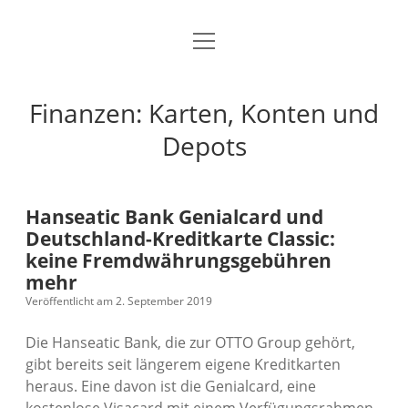
Menü
Startseite
öffnen
Kostenloses Girokonto ohne Schufa
Finanzen: Karten, Konten und
kostenloses Girokonto
Depots
Kostenloses Aktiendepot
Hanseatic Bank Genialcard und
Kostenloses Gehaltskonto
Deutschland-Kreditkarte Classic:
keine Fremdwährungsgebühren
Schwarze Kreditkarte
mehr
Veröffentlicht am 2. September 2019
Gratis Kreditkarte
Die Hanseatic Bank, die zur OTTO Group gehört,
American Express kostenlos
gibt bereits seit längerem eigene Kreditkarten
heraus. Eine davon ist die Genialcard, eine
Kostenlose Visacard