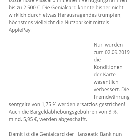
kostenlose Visacard mit einem Verfügungsrahmen
bis zu 2.500 €. Die Genialcard konnte bisher nicht
Datenschutzerklärung
wirklich durch etwas Herausragendes trumpfen,
höchstens vielleicht die Nutzbarkeit mittels
Impressum
ApplePay.
Nun wurden
zum 02.09.2019
die
Konditionen
der Karte
wesentlich
verbessert. Die
Fremdwährung
sentgelte von 1,75 % werden ersatzlos gestrichen!
Auch die Bargeldabhebungsgebühren von 3 %,
mind. 5,95 €, werden abgeschafft.
Damit ist die Genialcard der Hanseatic Bank nun