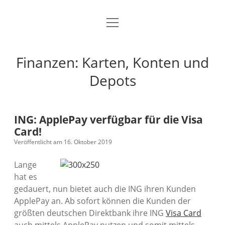
Menü
Startseite
öffnen
Kostenloses Girokonto ohne Schufa
Finanzen: Karten, Konten und
kostenloses Girokonto
Depots
Kostenloses Aktiendepot
ING: ApplePay verfügbar für die Visa
Kostenloses Gehaltskonto
Card!
Veröffentlicht am 16. Oktober 2019
Schwarze Kreditkarte
Lange
Gratis Kreditkarte
hat es
gedauert, nun bietet auch die ING ihren Kunden
American Express kostenlos
ApplePay an. Ab sofort können die Kunden der
größten deutschen Direktbank ihre ING
Visa Card
Kostenlose Visacard